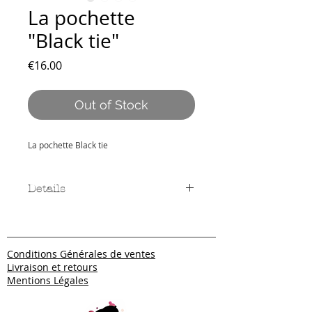
La pochette
"Black tie"
Price
€16.00
Out of Stock
La pochette Black tie
Details
Trousse à stylos ou à maquillage, la
pochette est imprimée sur les deux
faces.
Conditions Générales de ventes
Fermeture éclair.
Livraison et retours
Dimensions : 20x15 cm
Mentions Légales